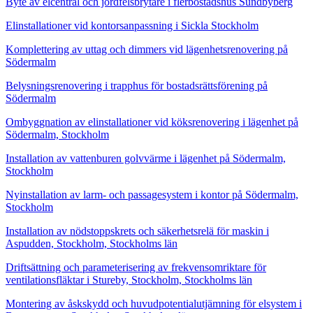
Byte av elcentral och jordfelsbrytare i flerbostadshus Sundbyberg
Elinstallationer vid kontorsanpassning i Sickla Stockholm
Komplettering av uttag och dimmers vid lägenhetsrenovering på
Södermalm
Belysningsrenovering i trapphus för bostadsrättsförening på
Södermalm
Ombyggnation av elinstallationer vid köksrenovering i lägenhet på
Södermalm, Stockholm
Installation av vattenburen golvvärme i lägenhet på Södermalm,
Stockholm
Nyinstallation av larm- och passagesystem i kontor på Södermalm,
Stockholm
Installation av nödstoppskrets och säkerhetsrelä för maskin i
Aspudden, Stockholm, Stockholms län
Driftsättning och parameterisering av frekvensomriktare för
ventilationsfläktar i Stureby, Stockholm, Stockholms län
Montering av åskskydd och huvudpotentialutjämning för elsystem i