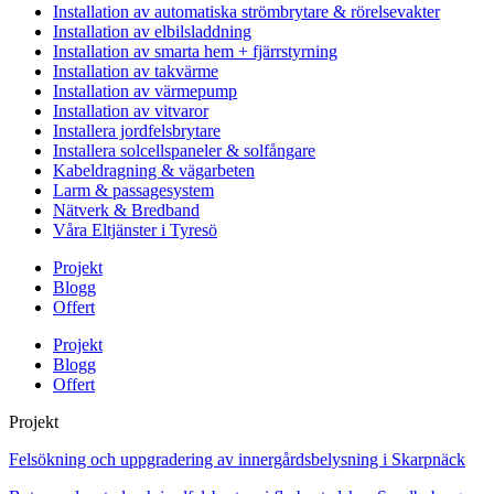
Installation av automatiska strömbrytare & rörelsevakter
Installation av elbilsladdning
Installation av smarta hem + fjärrstyrning
Installation av takvärme
Installation av värmepump
Installation av vitvaror
Installera jordfelsbrytare
Installera solcellspaneler & solfångare
Kabeldragning & vägarbeten
Larm & passagesystem
Nätverk & Bredband
Våra Eltjänster i Tyresö
Projekt
Blogg
Offert
Projekt
Blogg
Offert
Projekt
Felsökning och uppgradering av innergårdsbelysning i Skarpnäck