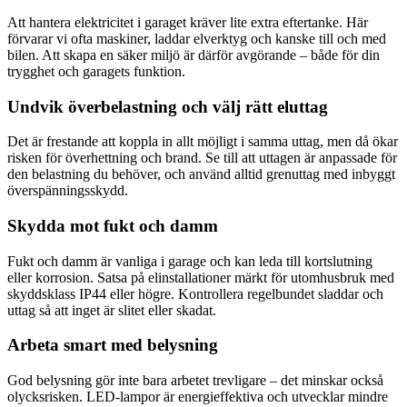
Att hantera elektricitet i garaget kräver lite extra eftertanke. Här
förvarar vi ofta maskiner, laddar elverktyg och kanske till och med
bilen. Att skapa en säker miljö är därför avgörande – både för din
trygghet och garagets funktion.
Undvik överbelastning och välj rätt eluttag
Det är frestande att koppla in allt möjligt i samma uttag, men då ökar
risken för överhettning och brand. Se till att uttagen är anpassade för
den belastning du behöver, och använd alltid grenuttag med inbyggt
överspänningsskydd.
Skydda mot fukt och damm
Fukt och damm är vanliga i garage och kan leda till kortslutning
eller korrosion. Satsa på elinstallationer märkt för utomhusbruk med
skyddsklass IP44 eller högre. Kontrollera regelbundet sladdar och
uttag så att inget är slitet eller skadat.
Arbeta smart med belysning
God belysning gör inte bara arbetet trevligare – det minskar också
olycksrisken. LED-lampor är energieffektiva och utvecklar mindre