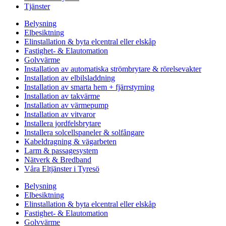
Tjänster
Belysning
Elbesiktning
Elinstallation & byta elcentral eller elskåp
Fastighet- & Elautomation
Golvvärme
Installation av automatiska strömbrytare & rörelsevakter
Installation av elbilsladdning
Installation av smarta hem + fjärrstyrning
Installation av takvärme
Installation av värmepump
Installation av vitvaror
Installera jordfelsbrytare
Installera solcellspaneler & solfångare
Kabeldragning & vägarbeten
Larm & passagesystem
Nätverk & Bredband
Våra Eltjänster i Tyresö
Belysning
Elbesiktning
Elinstallation & byta elcentral eller elskåp
Fastighet- & Elautomation
Golvvärme