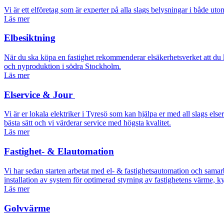
Vi är ett elföretag som är experter på alla slags belysningar i både
Läs mer
Elbesiktning
När du ska köpa en fastighet rekommenderar elsäkerhetsverket att du ko
och nyproduktion i södra Stockholm.
Läs mer
Elservice & Jour
Vi är er lokala elektriker i Tyresö som kan hjälpa er med all slags els
bästa sätt och vi värderar service med högsta kvalitet.
Läs mer
Fastighet- & Elautomation
Vi har sedan starten arbetat med el- & fastighetsautomation och samarb
installation av system för optimerad styrning av fastighetens värme, k
Läs mer
Golvvärme