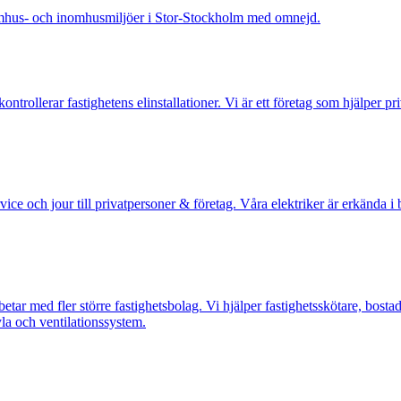
 utomhus- och inomhusmiljöer i Stor-Stockholm med omnejd.
ntrollerar fastighetens elinstallationer. Vi är ett företag som hjälper p
ervice och jour till privatpersoner & företag. Våra elektriker är erkända
etar med fler större fastighetsbolag. Vi hjälper fastighetsskötare, bost
yla och ventilationssystem.